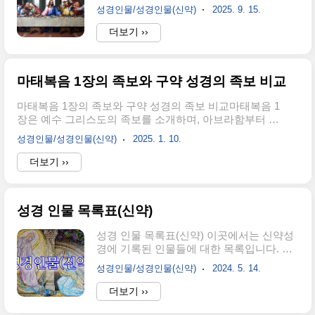
목록이 있습니다. 그러나 소개하는 글이 특
성경인물/성경인물(신약)
2025. 9. 15.
이해 누구인지 헷갈리는 사람도 적지 않습
니다. 일단 성경에 나온 예수님의 제자들을
더보기 ››
일목요연하게 정리했고, 가능한 헬라어와
이름의 뜻도 함께 실었습니다. 예수님은 12
사도를 통하여 복음을 증가하셨습니다. 복
마태복음 1장의 족보와 구약 성경의 족보 비교
음의 뜻은 복된 소식입니다. 복된 소식은 예
수 그리스도를 통하여 모든 사람들이 구원
마태복음 1장의 족보와 구약 성경의 족보 비교마태복음 1
을 얻는다는 것입니다. 열두 사도의 직무는
장은 예수 그리스도의 족보를 소개하며, 아브라함부터 다
복음을 증거 하는 일이며, 복음의 뜻을 명확
윗, 그리고 바벨론 포로 시기를 거쳐 예수님까지의 계보를
하게 설명하여 전하는 일이죠. 자 이제 열두
성경인물/성경인물(신약)
2025. 1. 10.
기록합니다. 구약 성경에도 여러 족보가 기록되어 있는데,
사도, 또는 열두 제자의 이름과 뜻을 알아보
이 중 창세기, 룻기, 역대상에 나타난 족보와 비교할 수 있
더보기 ››
겠습니다. 12제자 이름베드로, 안드레, 야고
습니다. 마태복음의 족보는 신학적 목적을 띠며, 구약의 족
보, 요한, 빌립, 마태, 가나안인 시몬, 도마,
보와 형식과 내용에서 차이점과 공통점을 보여줍니다. 1.
나다나엘, 야고보(작은), 가룟..
마태복음 1장의 족보 개요마태복음 1장은 예수 그리스도
성경 인물 목록표(신약)
의 족보를 세 부분으로 나눕니다. 아브라함부터 다윗까지
(1:2-6)아브라함 → 이삭 → 야곱 → 유다와 그의 형제들 →
성경 인물 목록표(신약) 이곳에서는 신약성
베레스와 세라 → 헤스론 → 람 → 암미나답 → 나손 → 살
경에 기록된 인물들에 대한 목록입니다. 자
몬 → 보아스 → 오벳 → 이새 → 다윗다윗부터 바벨론 포
세한 내용은 각 인물에서 확인할 수 있습니
로 시기까지 (1:7-1..
성경인물/성경인물(신약)
2024. 5. 14.
다. [복음서의 인물들] 요셉(예수의 아버
지) 야곱의 열두 아들 중 한명의 이름을 가져
더보기 ››
온 것이다. 구약에서 요셉은 에브라임과 므