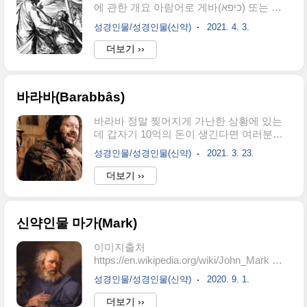
에 관한 개요 아람어로 게바(כיפא) 또는 페
지역이다. 기원전 4세기 경 로마와 견줄 정
트로는 큰 바위, 반석이란 뜻입니다. 헬라어
도래 로마 하부 지역의 강자였다. 하지만 여
성경인물/성경인물(신약)
2021. 4. 3.
베드로(Πέτρος)는 페트로를 그대로 직역한
러번 로마와의 전쟁에서 패한 후 기원저 82
것이며, 본명은 시몬입니다. 안드레의 형제
더보기 ››
년에 로마의 독재관인 루키우스 코르넬리우
입니다. 베드로는 예수님의 열두 제자 중의
스 술라에 의해 완전히 힘을 상실하여 로마
한 명이며 대개 수제자로 불립니다. 처음 그
에 편입된다. 본디오 빌라도는 ..
들은 사도요한의 제자였지만 예수님을 만난
바라바(Barabbâs)
이후 예수님을 따릅니다. 복음서 안에서 베
드로는 독보적인 존재로 그려집니다. 수제
바라바 정말 찢어지게 가난한 상황에 있는
자라는 말은 이러한 배경 안에서 만들어진
데 갑자기 10억의 돈이 생긴다면 여러분은
것 같습니다. 베드로의 고향은 벳새다이며
그 돈으로 무엇을 하시겠습니까? 그런데 정
(요 1:44), 가버나움에서 고기를 잡으며 생계
성경인물/성경인물(신약)
2021. 3. 23.
말 우리에게 이런 좋은 일이 일어나기나 할
를 유지했습니다.(막 1:21, 29) 언제인지 정
까요? 아마 거의 일어나지 않을 겁니다. 하
더보기 ››
확하지 않으나 베드로는 부름을 받기 전 이
지만 가끔, 정말 가끔 일어나기도 합니다. 오
미 결혼한 것으로 보입니다.(마 8:14, 고전
늘 우리가 함께 살펴볼 사람은 성경에 나오
9:5..
는 그 어떤 사람들보다 뜻하지 않는 행운을
신약인물 마가(Mark)
얻게 된 사람입니다. 성경은 그사람을 바라
바라고 말합니다. 아마도 바라바라는 인물
이미지출처
은 정말 유명한 강도인 것이 분명합니다. 사
https://en.wikipedia.org/wiki/John_Mark 신
복음서 모두에 등장하며 각기 다른 표현을
약인물 마가(Mark) 신약성경에서 마가의 입
사용하긴 하지만 정말 유명한 사람인 것을
성경인물/성경인물(신약)
2020. 9. 1.
지는 모호합니다. 4복음서 중 마가복의 기록
분명합니다. 먼저 바라바가 누구인지 살펴
자로 알려져 있지만 사도행전 속에서 나타
더보기 ››
보고 지나갑니다. 마태복음에서는 27:16에