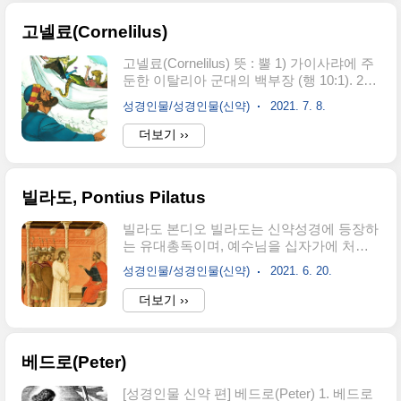
낫세의 아버지다. 구약에서 그들은 종종 요
셉 지파로 불린다. 신약의 요셉은 유다지파
고넬료(Cornelilus)
이다. 예수의 육신적 아버지다. 원 고향이 갈
릴리이나 정확한 마을은 나오지 않는다. 호
고넬료(Cornelilus) 뜻 : 뿔 1) 가이사랴에 주
적 때문에 베들레헴으로 온다. 그 때 아내인
둔한 이탈리아 군대의 백부장 (행 10:1). 2)
마리아는 예수를 낳는다. 팔일 만에 할례를
아마 로마인이었을 것이며 유대인과 친근한
받고 베들레헴에 2년 가까이 머문 것으로 보
성경인물/성경인물(신약)
2021. 7. 8.
사이였다 (행 10:22) 3) 베드로를 통하여 주
인다. 성령의 인도하심을 따라 애굽으로 피
의 말씀을 듣는 중에 성령을 받았다 (행 10
더보기 ››
난한다. 헤롯이 유아 학살 사건을 일으킨다.
장) 가이사랴는 로마의 팔레스타인 지배를
헤롯이 죽자 다시 베들레헴으로 돌아오나
위한 로마 군인의 주둔지였다. 이곳에는 황
헤롯이 아들 아켈라오가 다시 유대의 왕..
제숭배 사상이 발달되어 있으며, 갖은 우상
빌라도, Pontius Pilatus
들이 많은 곳이다. 당시 로마군인은 현대의
군인과는 차원이 다른 권력을 가진 존재들
빌라도 본디오 빌라도는 신약성경에 등장하
이었다. 당시 백부장의 권력은 한국의 육군
는 유대총독이며, 예수님을 십자가에 처형
대대장 정도급의 권력을 가지고 있었다. 고
한 사람이다. 이름 본디오 빌라도 라티어:
넬료는 이방인이었지만 경건한 이방인으로
성경인물/성경인물(신약)
2021. 6. 20.
Pontius Pilatus 기원후 26-36년 재임 본디오
유대인의 율법을 존중하고 하나님을 믿는
빌라도는 성경에 나오는 횟수가 극히 적음
더보기 ››
사람이었다. 이방인으로서 유대인이 된다는
에도 그 누구보다 정확하게 기억하는 이유
것은 참으로 기이한 일이었다. 하지만 유대
는 예수님을 처형시킨 장본인이자 사도신경
인들의 종교를 고..
‘본디오 빌라도에게 고난을 받으시고’라고
베드로(Peter)
기록되어 있기 때문이다. 폰티우스는 다섯
번째라는 삼니움(Samnium)의 부족 중 하나
[성경인물 신약 편] 베드로(Peter) 1. 베드로
이다. 삼니움은 고대 이탈리아 남부에 있던