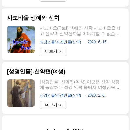
나는 마가는 믿음도 신통치 않아 보이고, 무
‘바라바라 하는 유명한 죄수가 있는데’라고
엇인가 많이 부족한 듯한 인상을 갖습니다.
말합니다. 죄수(δέσμιος) - ‘갇히다..
학자들은 마가복음이 사도행전 속의 마가인
사도바울 생애와 신학
지에 대해 확신을 갖지 못합니다. 그만큼 모
호한 인물입니다. 그럼에도 신약성경을 전
사도바울(Paul) 생애와 신학 사도바울을 빼
체적으로 읽으면 후반부의 마가는 확실히
고 신약과 신약신학을 이야기할 수 없습니
여러면에서 믿음의 사람인 것이 확실해 보
다. 바울은 그만큼 중요한 존재이며 독보적
입니다. 이제 마가라는 인물에 대해 알아 봅
성경인물/성경인물(신약)
2020. 6. 16.
인 인물입니다. 신약의 2/3를 기록한 저자이
시다. 이름의 뜻 마가는 히브리어로 요하나
며, 선교사이며, 사도입니다. 철저한 가말리
더보기 ››
또는 요나입니다. 헬라어로 마카베오, 마커
엘 학파에서 공부한 랍비이면서도 가장 진
스로 발음합니다. 이름의 뜻은 '망치'입니다.
보적인 성향의 선교사이기도 합니다. 그가
‘마가 요한’으로 불리는 이유는 히브리식과..
미친 사상은 기존의 유대교를 초월하여 새
[성경인물]-신약편(여성)
로운 기독교로의 교두보(橋頭堡)와 같은 역
할을 했습니다. 바울서신 구분 바울의 생애
[성경인물]-신약편(여성) 이곳은 신약 성경
를 살피기 전에 사도바울이 기록한 신약성
에 등장하는 성경 인물 중에서 여성만을 선
경 목록을 살펴 보겠습니다. 일반구분은 대
별하여 올립니다. [마태복음] 마리아(Μαρία)
개 아래와 같이 구분합니다. 바울서신은 크
성경인물/성경인물(신약)
2020. 2. 6.
구약 미리암의 헬라식 이름이다. 예수의 모
게 일반서신, 교리서신, 옥중서신, 목회서신
친이며 유대지파이다. 요셉과 결혼하여 예
더보기 ››
으로 구분합니다. 일반서신은 초기서신으로
수를 낳는다. 이후에 다른 자녀들을 더 출생
도 부르며 데살로니가 전후서가 이에 속합
한다. 세례요한의 어머니와 친척 관계이다.
니다. 교리서신은 신학서신으로 부루기도
세례요한은 레위지파이기에 두 사람의 관계
합니다. 루터에..
는 사실상 모호하다. 더 자세한 내용은 [성경