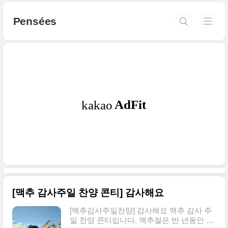
본문 바로가기
Pensées
[맥추 감사주일 찬양 콘티] 감사해요
[맥추감사주일찬양] 감사해요 맥추 감사 주
일 찬양 콘티입니다. 맥추절은 반 년동안 하