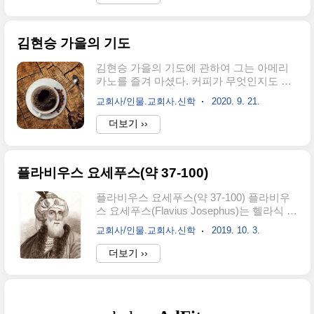
프린스턴 신학교(Princeton Theological
헌을 읽는 네 가지 주제는 '핍박' '이단' '성경'
Seminary) (1950) Th.D. 바젤 대학교
'전통(교직)'입니다. [초대교회교부] 교부 문
(University of Basel) (1955) 구약성경신학
헌..
김현승 가을의 기도
전공 세계적인 구약학자이다. 예일 대학교
에서 구약학 교수로 보낸다. 20세기 성경신
김현승 가을의 기도에 관하여 그는 아메리
학자 중 가장 영향력있는 인물이다. 차일즈
카노를 즐겨 마셨다. 커피가 무엇인지도 모
는 특별히 성경해석의 한 방법으로 정경비
르는 사람이 더 많았던 시절. 시인은 시대의
평의 선구자로 유명하다. 이 해석은 성경의
교회사/인물.교회사.신학
2020. 9. 21.
아픔을 커피와 시로 달랬다. 그 시인의 이름
최종본으로서 정경 그 자체의 본문에 초점
은 '김현승'이다. 평양에서 태어나 열 살이
더보기 ››
을 두는 것이다...
되던 1922년, 목사인 아버지를 따라 광주로
내려왔다. 미국 장로교 선교사의 전도를 통
해 기독교인이 되고 목사가 된 김창남은 고
플라비우스 요세푸스(약 37-100)
향이 전주였다. 1897년 레이놀즈 선교사가
전주에서 5명에게 세례를 베풀었는데 그중
플라비우스 요세푸스(약 37-100) 플라비우
한 명이 김현승의 아버지 김창남이었다. 김
스 요세푸스(Flavius Josephus)는 헬라식 이
창국은 전주 서문교회 첫 신자였고, 교회의
름인 플라비오스 이오세포스(Φλάβιος
기둥 역할을 톡톡히 해냈다. 전주 신흥학교
교회사/인물.교회사.신학
2019. 10. 3.
Ιώσηπος)의 라틴식 이름이다. 그의 유대식
와 숭실학교를 거쳐 평양장로회신학교 8회
이름은 알려지지 않고 있다. 그리스저작에
더보기 ››
졸업생이 되었다. 전주 삼례교회를 섬기다
자신이 남긴 글에는 이오세포스 마티우 파
1917년 제주 교회 선교사로 파송된다. 당시
이스(Ἰώσηπος Ματθίου παῖς)라는 이름을
제주도는 해외로 취급되었다. 그..
사용했다. 이것을 히브리어로 번역하면 ‘요
세프 벤 마티탸후’가 되고, 쉽게 풀면 맛다디