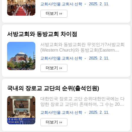
지는 장소를 가리키는 용어입니다. 하지만
교회사/인물.교회사.신학
2025. 2. 11.
이 두 단어는 기원과 사용 방식에서 차이가
있습니다. 엄밀하게 교회와 성당은 같은 의
더보기 ››
미이지만 한국에서는 다른 종교에서 사용함
으로 다른 의미를 가질 수 있습니다. 예를들
어 개신교에서는 '교회당'을 줄여 그냥 '교
서방교회와 동방교회 차이점
회'라고 부르고, 가톨릭(천주교)에서는 교회
라는 표현보다는 '성당'이라고 표현한 거룩
서방교회와 동방교회란 무엇인가?서방교회
성을 강조합니다. 이제 상황 속에서 의미가
(Western Church)와 동방교회(Eastern
달라진 두 단어를 좀더 포괄적으로 살펴 봅
Church)는 기독교가 역사적으로 발전한 지
시다. 1. 교회란 무엇인가?1.1 교회의 원래
교회사/인물.교회사.신학
2025. 2. 11.
역적, 문화적, 신학적 차이에 따라 구분된 두
의미교회(敎會)라는 단어는 성경의 그리스
주요 전통을 의미합니다. 이 둘은 초기 기독
더보기 ››
어 ‘에클레시아(ἐκκλησία)’에서 유래했습니
교 시대부터 서로 다른 문화권과 언어적 배
다.'에클레시아'는 원래 ‘불러 모은 공동체’라
경에서 발전했으며, 오늘날까지 신학, 전례
는 뜻으로, 특정한 건물이 아니..
(예배 방식), 교회 운영에서 많은 차이를 보
국내의 장로교 교단의 순위(출석인원)
이고 있습니다. 그러나 본질적으로 모두 예
수 그리스도를 구세주로 믿고, 삼위일체
대한민국 장로교 교단 순위대한민국에는 다
(Trinity) 신앙을 고백하는 기독교에 속합니
양한 장로교 교단이 존재하며, 그 수는 2018
다. 대략적으로 설명하면 이렇습니다.서방
년 기준으로 최소 286개에 달합니다. 이러한
교회는 현재의 천주교, 즉 로마가톨릭을 말
교회사/인물.교회사.신학
2025. 2. 11.
교단들은 신학적 입장과 역사적 배경에 따
하며, 동방교회는 정교회는 동방정교회, 또
라 다양한 특징을 지니고 있습니다. 장로교
더보기 ››
는 러시아 정교회를 말합니다. 다 같은 말입
교단의 수가 많은 이유는 신학적 견해 차이,
니다. 사도행전에서 시작된 초대교회가 전