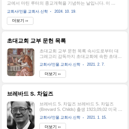
교에서 마틴 루터의 종교개혁을 기념하는 날입니다. 이 날
중심적인 종교로 자리 잡고 있습니다. 특히
은 1517년 10월 31일, 마틴 루터가 비텐베르크 교회의 정
동방 정교회(Eastern Orthodox Church)와
교회사/인물.교회사.신학
2024. 10. 19.
문에 95개 조항 반박문을 붙인 사건을 기념합니다. 이 사
러시아 정교회(Russian Orthodox Church)
건은 로마 가톨릭교회의 부패, 특히 면죄부 판매에 대한 비
더보기 ››
가 주요 교파로 알려져 있습니..
판으로 촉발된 것으로, 루터의 저항은 당시 유럽 기독교 사
회에 큰 충격을 주었습니다. 종교개혁의 유래종교개혁은
중세 유럽에서 점점 부패해가던 로마 가톨릭교회를 개혁
초대교회 교부 문헌 목록
하기 위한 일련의 신학적, 종교적 운동이었습니다. 특히 면
죄부 판매와 성직자들의 타락이 주요한 개혁의 동기가 되
초대교회 교부 문헌 목록 속사도로부터 대
었으며, 이는 루터가 95개 조항을 발표하게 된 배경이 되
그레고리 감독까지 초대교회에 속한 초대교
었습니다. 루터의 개혁은 이후 유럽 전역으로 확산되었고,
회 교부들의 문헌 목록입니다. 한글로 번역
여러 신학자들—예를 들어, 칼뱅과 츠..
교회사/인물.교회사.신학
2021. 2. 7.
이 된 서적을 중심으로 정리했습니다. 교회
사적으로 그다지 중요하지 않는 문헌은 누
더보기 ››
락될 수도 있습니다. 필자의 자의의 판단에
의해 정해진 것입니다. 서평이나 소개들이
완료된 글은 제목을 파란색으로 바꾸며 링
브레바드 S. 차일즈
크를 걸었습니다. 한국교회 내에서 교부 문
헌은 분도출판사 외에는 희소하게 번역 되
브레바드 S. 차일즈 브레바드 S. 차일즈
기 때문에 전문성이나 양이 현저히 낮은 상
(Brevard S. Childs) 출생 1923,09,02 미국 사
태입니다. 교부 문헌에 관심이 있는 분들에
우스캐롤라이나 컬럼비아 사망 2007,06,23
게 간략한 정보를 제공하고자 만든 것입니
교회사/인물.교회사.신학
2021. 1. 15.
미국 코네티켓 뉴헤이븐 B.A., M.A. 미시간
다. 초대교회 교부목록과 영어 목록은 하단
대학교(University of Michigan) (1947) B.D.
더보기 ››
링크에서 확인 바랍니다. 초대교회 교부 문