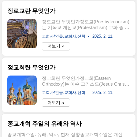
교회 운영 방식의 이견, 역사적 사건 등으로
세계적으로 퍼져나가면서 로마..
인한 분열과 재통합의 과정을 거쳤기 때문
장로교란 무엇인가
입니다. 이러한 분열의 역사는 한국 장로교
회의 복잡한 교단 지형을 형성하였습니
장로교란 무엇인가장로교(Presbyterianism)
다. 각 교단은 독특한 신학적 입장과 전통을
는 기독교 개신교(Protestantism) 교파 중 하
가지고 있으며, 교인 수와 교회 수는 교단별
나로, 종교 개혁자 존 칼빈(John Calvin)의
로 차이가 있습니다. 예를 들어, 대한예수교
교회사/인물.교회사.신학
2025. 2. 11.
신학적 사상에 기반을 둔 교회 체계를 따릅
장로회(통합)과 대한예수교장로회(합동)는
니다. 장로교는 하나님의 주권(Sovereignty
더보기 ››
대한민국에서 가장 큰 장로교 교단으로 알
of God), 성경의 절대적 권위(Authority of
려져 있습니다. 이러한 다양한 교단들은 한
Scripture), 예정론(Predestination)을 강조하
국 장로교회의 풍부한 신학적 전통과 역동..
며, 교회의 운영 체계로 장로(Elder)들에 의
정교회란 무엇인가
한 치리(Congregational Governance)를 특
징으로 합니다. 전 세계적으로 장로교는 개
정교회란 무엇인가정교회(Eastern
신교의 주요 교단 중 하나로 자리 잡고 있으
Orthodoxy)는 예수 그리스도(Jesus Christ)
며, 신앙적, 사회적 책임을 강조하는 교회 전
를 구세주로 믿는 기독교의 주요 분파 중 하
통을 지니고 있습니다. 간단하게 설명하면
교회사/인물.교회사.신학
2025. 2. 11.
나로, 초기 교회의 전통과 신학을 계승하여
초대교회가 중세교회로 접어들면서 서방교
발전했습니다. 정교회는 '올바른 영광' 또는
더보기 ››
회(천주교)와 동방..
'참된 신앙'이라는 뜻을 가진 헬라어 '오르소
독시아(Orthodoxia)'에서 유래했으며, 성례
전(Sacrament), 전통(Tradition), 예배
종교개혁 주일의 유래와 역사
(Worship)을 통해 신앙을 실천합니다. 이 교
회는 동방교회(Eastern Church)로도 불리
종교개혁주일: 유래, 역사, 현재 상황종교개혁주일은 개신
며, 동유럽과 중동, 러시아, 발칸반도 등에서