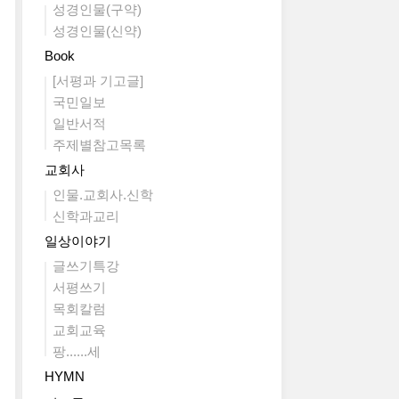
성경인물(구약)
성경인물(신약)
Book
[서평과 기고글]
국민일보
일반서적
주제별참고목록
교회사
인물.교회사.신학
신학과교리
일상이야기
글쓰기특강
서평쓰기
목회칼럼
교회교육
팡......세
HYMN