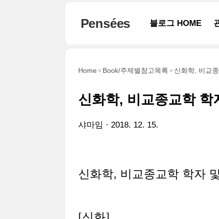
본문 바로가기
Pensées
블로그 HOME
Home
Book/주제별참고목록
신화학, 비교종
신화학, 비교종교학 학
샤마임
2018. 12. 15.
신화학, 비교종교학 학자 
[신화]