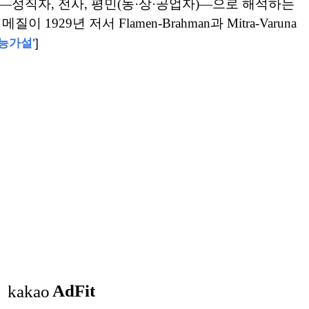
—성직자, 전사, 평민(농·상·공업자)—으로 해석하는
뒤메질이
1929년 저서 Flamen-Brahman과
Mitra-Varuna
능가설'
]