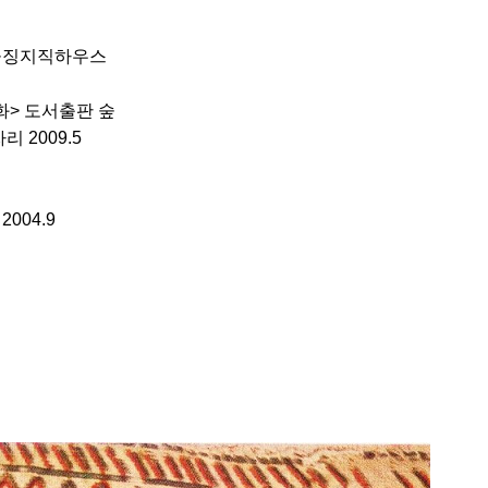
 웅징지직하우스
화> 도서출판 숲
 2009.5
004.9