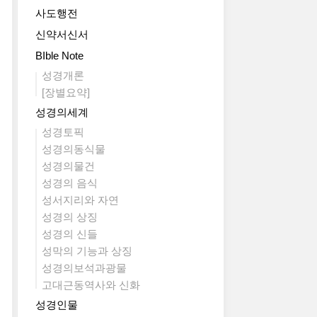
사도행전
신약서신서
BIble Note
성경개론
[장별요약]
성경의세계
성경토픽
성경의동식물
성경의물건
성경의 음식
성서지리와 자연
성경의 상징
성경의 신들
성막의 기능과 상징
성경의보석과광물
고대근동역사와 신화
성경인물