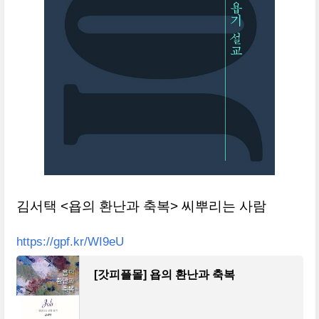
김서택 <욥의 환난과 축복> 씨뿌리는 사람
https://gpf.kr/WI9eU
[갓피플몰] 욥의 환난과 축복