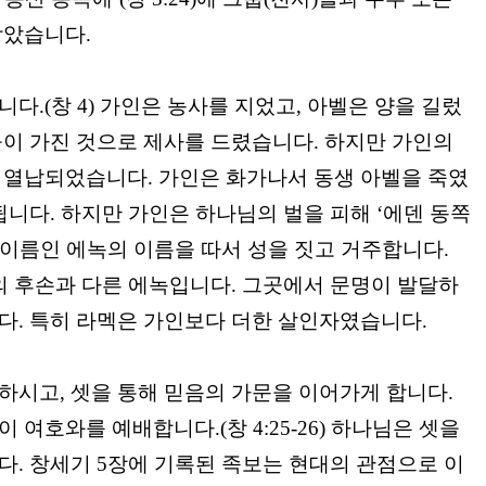
막았습니다
.
습니다
.(
창
4)
가인은 농사를 지었고
,
아벨은 양을 길렀
들이 가진 것으로 제사를 드렸습니다
.
하지만 가인의
 열납되었습니다
.
가인은 화가나서 동생 아벨을 죽였
됩니다
.
하지만 가인은 하나님의 벌을 피해
‘
에덴 동쪽
 이름인 에녹의 이름을 따서 성을 짓고 거주합니다
.
의 후손과 다른 에녹입니다
.
그곳에서 문명이 발달하
니다
.
특히 라멕은 가인보다 더한 살인자였습니다
.
락하시고
,
셋을 통해 믿음의 가문을 이어가게 합니다
.
들이 여호와를 예배합니다
.(
창
4:25-26)
하나님은 셋을
니다
.
창세기
5
장에 기록된 족보는 현대의 관점으로 이