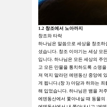
1.2
창조에서 노아까지
창조와 타락
하나님은 말씀으로 세상을 창조하
셨습니다
.
창조 이야기는 세상 모
입니다
.
하나님은 모든 세상의 주
고 모든 만물을 통치하도록 소명
져 먹지 말라던 에덴동산 중앙에 
게 됩니다
.(
창
3)
아담과 하와는 죄
해 입었습니다
.
하나님은 뱀을 저
에덴동산에서 쫓아내실 때 동물의
에덴동산에서 내 쫓아내시고
‘
에덴