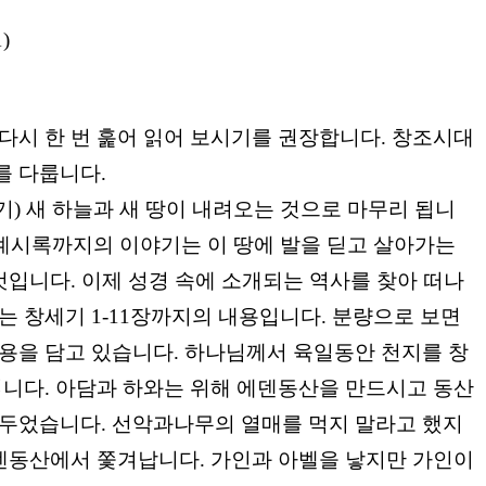
1)
다시 한 번 훑어 읽어 보시기를 권장합니다
.
창조시대
를 다룹니다
.
기
)
새 하늘과 새 땅이 내려오는 것으로 마무리 됩니
계시록까지의 이야기는 이 땅에 발을 딛고 살아가는
 것입니다
.
이제 성경 속에 소개되는 역사를 찾아 떠나
는 창세기
1-11
장까지의 내용입니다
.
분량으로 보면
용을 담고 있습니다
.
하나님께서 육일동안 천지를 창
십니다
.
아담과 하와는 위해 에덴동산을 만드시고 동산
 두었습니다
.
선악과나무의 열매를 먹지 말라고 했지
덴동산에서 쫓겨납니다
.
가인과 아벨을 낳지만 가인이