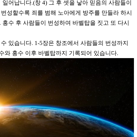
이 일어납니다
.(
창
4)
그 후 셋을 낳아 믿음의 사람들이
 번성할수록 죄를 범해 노아에게 방주를 만들라 하시
.
홍수 후 사람들이 번성하여 바벨탑을 짓고 또 다시
 수 있습니다
. 1-5
장은 창조에서 사람들의 번성까지
수와 홍수 이후 바벨탑까지 기록되어 있습니다
.