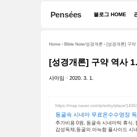
본문 바로가기
Pensées
블로그 HOME
Home
BIble Note/성경개론
[성경개론] 구약 역
[성경개론] 구약 역사 1. 
샤마임
2020. 3. 1.
https://map.naver.com/p/entry/place/143
동굴속 시네마 무료온수수영장 
추가비용 0원, 동굴속 시네마틱 휴식.
감성독채,동굴의 아늑함 풀사이드 시
의 완성