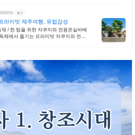
9368656
광고
프라이빗 제주여행, 유럽감성
채 / 한 팀을 위한 자쿠지와 전용온실바베
주독채에서 즐기는 프라이빗 자쿠지와 전용