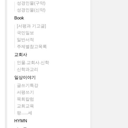
성경인물(구약)
성경인물(신약)
Book
[서평과 기고글]
국민일보
일반서적
주제별참고목록
교회사
인물.교회사.신학
신학과교리
일상이야기
글쓰기특강
서평쓰기
목회칼럼
교회교육
팡......세
HYMN