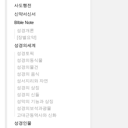
사도행전
신약서신서
BIble Note
성경개론
[장별요약]
성경의세계
성경토픽
성경의동식물
성경의물건
성경의 음식
성서지리와 자연
성경의 상징
성경의 신들
성막의 기능과 상징
성경의보석과광물
고대근동역사와 신화
성경인물