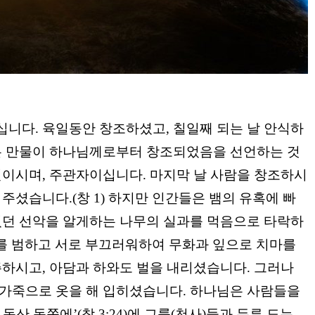
십니다
.
육일동안 창조하셨고
,
칠일째 되는 날 안식하
든 만물이 하나님께로부터 창조되었음을 선언하는 것
인이시며
,
주관자이십니다
.
마지막 날 사람을 창조하시
을 주셨습니다
.(
창
1)
하지만 인간들은 뱀의 유혹에 빠
있던 선악을 알게하는 나무의 실과를 먹음으로 타락하
를 범하고 서로 부끄러워하여 무화과 잎으로 치마를
주하시고
,
아담과 하와도 벌을 내리셨습니다
.
그러나
 가죽으로 옷을 해 입히셨습니다
.
하나님은 사람들을
 동산 동쪽에
’(
창
3:24)
에 그룹
(
천사
)
들과 두루 도는