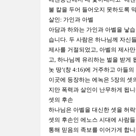
불 칼을 두어 들어오지 못하도록 
살인
:
가인과 아벨
아담과 하와는 가인과 아벨을 낳
습니다
.
두 사람은 하나님께 자신
제사를 거절되었고
,
아벨의 제사만
고
,
하나님께 유리하는 벌을 받게 
놋 땅
’(
창
4:16)
에 거주하고 아들의
이곳에 등장하는 에녹은
5
장의 셋
지만 폭력과 살인이 난무하게 됩
셋의 후손
하나님은 아벨을 대신한 셋을 허
셋의 후손인 에노스 시대에 사람
통해 믿음의 족보를 이어가게 합