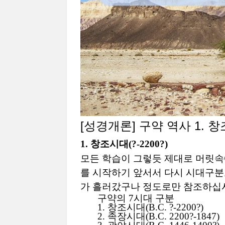
[
성경개론
]
구약 역사
1.
창
1.
창조시대
(?-2200?)
모든 학습이 그렇듯 제대로 머릿속
를 시작하기 앞서서 다시 시대구분
가 흘러갔구나 정도로만 참조하십
구약의
7
시대 구분
1.
창조시대
(B.C. ?-2200?)
2.
족장시대
(B.C. 2200?-1847)