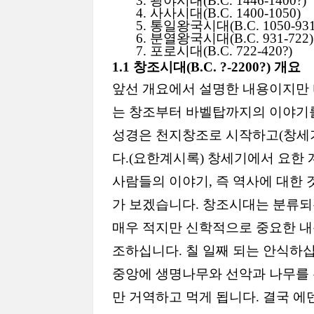
3.
광야시대
(B.C. 1446-1400?)
4.
사사시대
(B.C. 1400-1050)
5.
통일왕국시대
(B.C. 1050-93
6.
분열왕국시대
(B.C. 931-722)
7.
포로시대
(B.C. 722-420?)
1.1
창조시대
(B.C. ?-2200?)
개요
앞선 개요에서 설명한 내용이지만 
는 창조부터 바벨탑까지의 이야기
성경은 천지창조로 시작하고
(
창세
다
.(
요한계시록
)
창세기에서 요한 
사람들의 이야기
,
즉 역사에 대한
가 보겠습니다
.
창조시대는 분류되
매우 적지만 신학적으로 중요한 내
조하십니다
.
칠 일째 되는 안식하
중앙에 생명나무와 선악과 나무를
만 거역하고 먹게 됩니다
.
결국 에