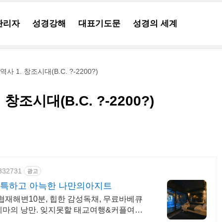
관리자
성경강해
대표기도문
성경의 세계
사 1. 창조시대(B.C. ?-2200?)
창조시대(B.C. ?-2200?)
5332731
광고
독특하고 아늑한 나만의아지트
 협재해변10분, 힙한 감성독채, 무료바베큐
네마의 낭만. 잊지못할 태교여행&커플여행