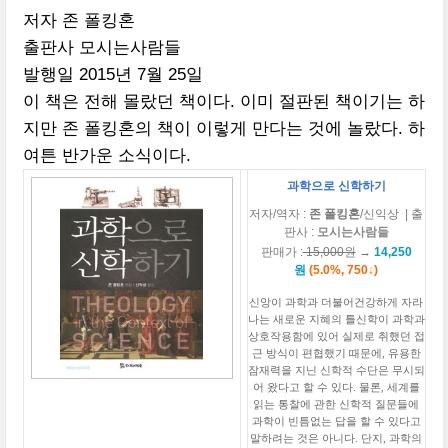
저자 존 폴킹혼
출판사 모시는사람들
발행일
2015
년
7
월
25
일
이 책은 전해 몰랐던 책이다. 이미 절판된 책이기는 하
지만 존 폴킹혼의 책이 이렇게 만다는 것에 놀랐다. 하
여튼 반가운 소식이다.
과학으로 신학하기
저자
/역자
:
존 폴킹혼
/신익상
| 출
판사 :
모시는사람들
판매가 :
15,000원
→
14,250
원
(5.0%, 750↓)
신앙이 과학과 더불어건강하게 자라
나는 새로운 지혜의 틀신학이 과학과
상호작용함에 있어 실제로 취했던 접
근 방식이 편협했기 때문에, 유용한
잠재력을 지닌 신학적 수단은 무시되
어 왔다고 할 수 있다. 물론, 세계를
읽는 통찰에 관한 신학적 질문들에
과학이 빈틈없는 답을 할 수 있다고
말하려는 것은 아니다. 단지, 과학의