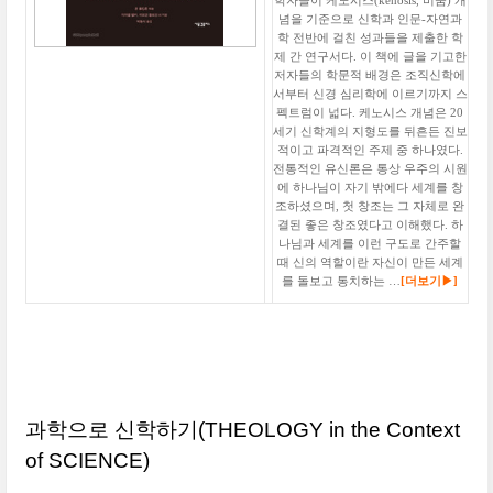
학자들이 케노시스(kenosis, 비움) 개
념을 기준으로 신학과 인문-자연과
학 전반에 걸친 성과들을 제출한 학
제 간 연구서다. 이 책에 글을 기고한
저자들의 학문적 배경은 조직신학에
서부터 신경 심리학에 이르기까지 스
펙트럼이 넓다. 케노시스 개념은 20
세기 신학계의 지형도를 뒤흔든 진보
적이고 파격적인 주제 중 하나였다.
전통적인 유신론은 통상 우주의 시원
에 하나님이 자기 밖에다 세계를 창
조하셨으며, 첫 창조는 그 자체로 완
결된 좋은 창조였다고 이해했다. 하
나님과 세계를 이런 구도로 간주할
때 신의 역할이란 자신이 만든 세계
를 돌보고 통치하는 …
[더보기▶]
과학으로 신학하기
(THEOLOGY in the Context
of SCIENCE)