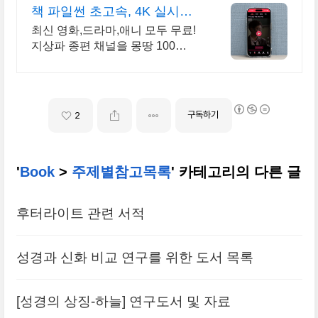
책 파일썬 초고속, 4K 실시간
보기!
최신 영화,드라마,애니 모두 무료!
지상파 종편 채널을 몽땅 100
원,4K 스트리밍
구독하기
2
'
Book
>
주제별참고목록
' 카테고리의 다른 글
후터라이트 관련 서적
성경과 신화 비교 연구를 위한 도서 목록
[성경의 상징-하늘] 연구도서 및 자료