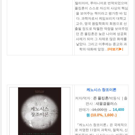
탈리아어, 루마니어로 번역되었으며
폴킹혼이 스스로 자신의 사상의 핵심
을 보여주는 책이라고 평가한 바 있
다. 과학자로서 케임브리지 대학교
교수, 영국 왕립학회의 회원으로 선
출될 정도로 탁월한 역량을 보여주었
던 존 폴킹혼은 늦은 나이에 성공회
사제가 되어 그 자체로 많은 화제를
낳았다. 그리고 이후에는 종교와 과
학의 대화에 앞장…
[더보기▶]
케노시스 창조이론
저자
/역자
:
존 폴킹혼
/박동식
| 출
판사 :
새물결플러스
판매가 :
16,000원
→
14,400
원
(10.0%, 1,600↓)
『케노시스 창조이론』은 국제적으
로 저명한 11명의 과학자, 철학자, 신