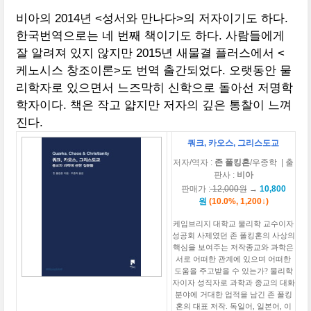
비아의 2014년 <성서와 만나다>의 저자이기도 하다.
한국번역으로는 네 번째 책이기도 하다. 사람들에게
잘 알려져 있지 않지만 2015년 새물결 플러스에서 <
케노시스 창조이론>도 번역 출간되었다. 오랫동안 물
리학자로 있으면서 느즈막히 신학으로 돌아선 저명학
학자이다. 책은 작고 얇지만 저자의 깊은 통찰이 느껴
진다.
쿼크, 카오스, 그리스도교
저자
/역자
:
존 폴킹혼
/우종학
| 출
판사 :
비아
판매가 :
12,000원
→
10,800
원
(10.0%, 1,200↓)
케임브리지 대학교 물리학 교수이자
성공회 사제였던 존 폴킹혼의 사상의
핵심을 보여주는 저작종교와 과학은
서로 어떠한 관계에 있으며 어떠한
도움을 주고받을 수 있는가? 물리학
자이자 성직자로 과학과 종교의 대화
분야에 거대한 업적을 남긴 존 폴킹
혼의 대표 저작. 독일어, 일본어, 이