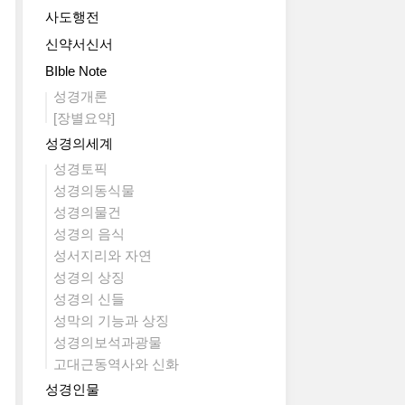
사도행전
신약서신서
BIble Note
성경개론
[장별요약]
성경의세계
성경토픽
성경의동식물
성경의물건
성경의 음식
성서지리와 자연
성경의 상징
성경의 신들
성막의 기능과 상징
성경의보석과광물
고대근동역사와 신화
성경인물