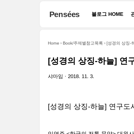
본문 바로가기
Pensées
블로그 HOME
Home
Book/주제별참고목록
[성경의 상징-
[성경의 상징-하늘] 연
샤마임
2018. 11. 3.
[성경의 상징-하늘] 연구도
임영주 <한국의 전통 문양> 대원사 2