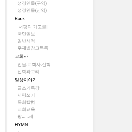
성경인물(구약)
성경인물(신약)
Book
[서평과 기고글]
국민일보
일반서적
주제별참고목록
교회사
인물.교회사.신학
신학과교리
일상이야기
글쓰기특강
서평쓰기
목회칼럼
교회교육
팡......세
HYMN