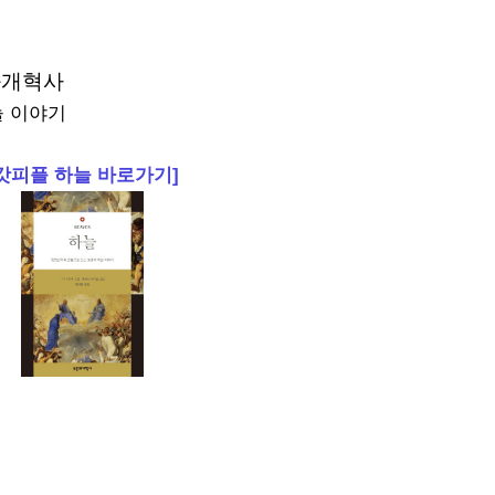
과개혁사
늘 이야기
[갓피플 하늘 바로가기]