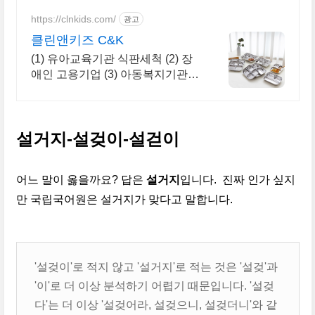
https://clnkids.com/
광고
클린앤키즈 C&K
(1) 유아교육기관 식판세척 (2) 장
애인 고용기업 (3) 아동복지기관
정기후원
설거지-설겆이-설걷이
어느 말이 옳을까요? 답은
설거지
입니다.
진짜 인가 싶지
만 국립국어원은 설거지가 맞다고 말합니다.
'설겆이'로 적지 않고 '설거지'로 적는 것은 '설겆'과
'이'로 더 이상 분석하기 어렵기 때문입니다. '설겆
다'는 더 이상 '설겆어라, 설겆으니, 설겆더니'와 같