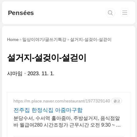
본문 바로가기
Pensées
Home
일상이야기/글쓰기특강
설거지-설겆이-설걷이
설거지-설겆이-설걷이
샤마임
2023. 11. 1.
https://m.place.naver.com/restaurant/1977329140
광고
전주집 한정식집 아줌마구함
분당수서, 수서역 홀아줌마, 주방설거지, 음식점알
바 월급여280 시간조정가 근무시간 오전 9:30 ~ 오
후 9:30 브레이크타임있음