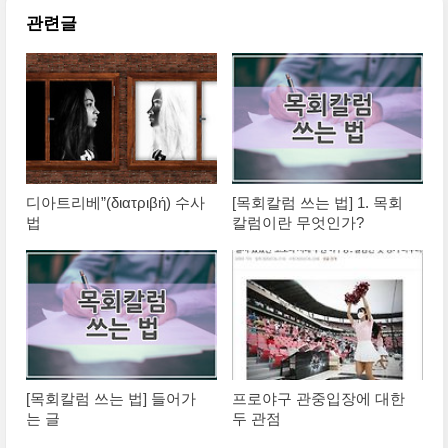
관련글
디아트리베”(διατριβή) 수사
[목회칼럼 쓰는 법] 1. 목회
법
칼럼이란 무엇인가?
[목회칼럼 쓰는 법] 들어가
프로야구 관중입장에 대한
는 글
두 관점