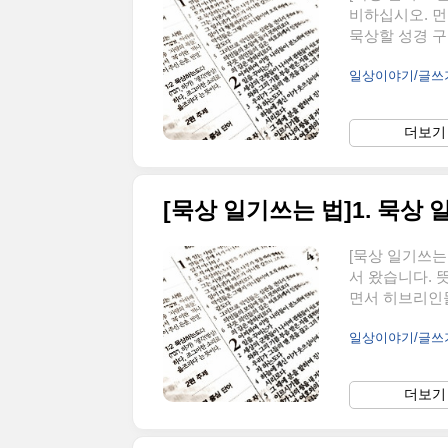
비하십시오. 먼
묵상할 성경 구절
둘째, 본문을 
일상이야기/글
시오. 그리고 
읽으면 좋습니다
종종 필사합니다
더보기 
다. 그러면 눈
분이 있다면 밑
[묵상 일기쓰는 법]1. 묵상
[묵상 일기쓰는
서 왔습니다. 
면서 히브리인들
많습니다. 하
일상이야기/글
거림을 말합니다
마당에 나가면 
장면을 발견했습
더보기 
뭔가를 넣고 계
서 아버님께 물