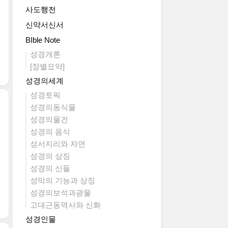
사도행전
신약서신서
BIble Note
성경개론
[장별요약]
성경의세계
성경토픽
성경의동식물
성경의물건
성경의 음식
성서지리와 자연
성경의 상징
성경의 신들
성막의 기능과 상징
성경의보석과광물
고대근동역사와 신화
성경인물