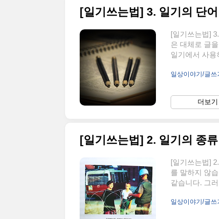
[일기쓰는법] 3. 일기의 단
[일기쓰는법] 
은 대체로 글을
일기에서 사용하
지 배워야 하나
일상이야기/글
국 글쓰기와 다
단어 먼저 어떤
자서 그런지 좋
더보기 
빈다. 겨울이라
원이 아침 일기입
[일기쓰는법] 2. 일기의 종류
[일기쓰는법] 
를 말하지 않습
같습니다. 그러
기 때문이죠. 
일상이야기/글
한 기능 중의 
이 가장 먼저 