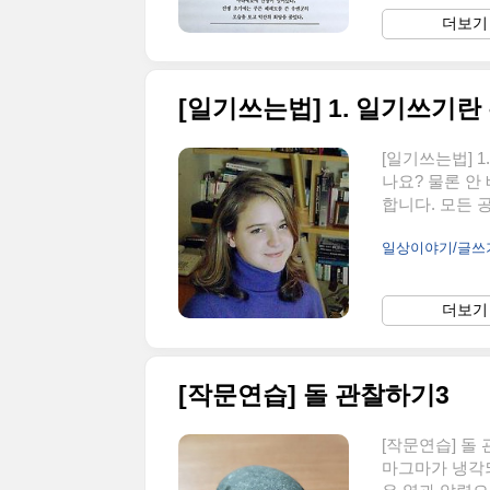
아침에 일어 났
더보기 
원 갔다. 집에
시작합니다. 먼
[일기쓰는법] 1. 일기쓰기란
[일기쓰는법] 
나요? 물론 안
합니다. 모든 
한 사람이 되는
일상이야기/글
기 자체는 중요한
등 수많은 일기
있습니다. 전쟁
더보기 
지고 있는 역시
일기입니다. 사
[작문연습] 돌 관찰하기3
[작문연습] 돌
마그마가 냉각