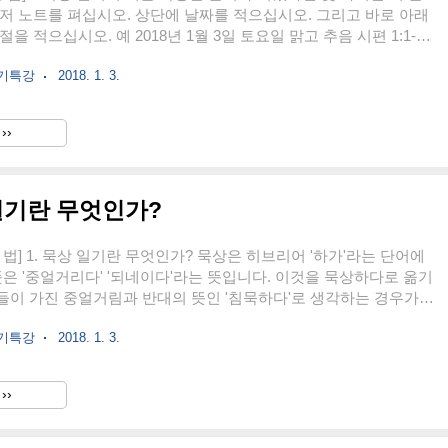
저 노트를 펴십시오. 상단에 날짜를 적으십시오. 그리고 바로 아래
을 적으십시오. 예 2018년 1월 3일 토요일 맑고 추음 시편 1:1-6
읽으십시오. 성경 읽기의 기본은 낭독입니다. 가능하다면 낭독하십
쓰기특강
2018. 1. 3.
묵상의 기본은 반복 읽기입니다. 최소한 두 번에서 많게는 5번까지
. 만약 본문이 짧다면 노트에 필사해도 됩니다. 저는 시편의 경우
. 필사 하면서 한 자 한 자 적으면서 소리내어 읽고 또 읽어 봅니
››
으로 읽을 때와는 사뭇 다른 느낌이 납니다. 셋째, 마음을 울리는 부
줄을 긋든지 표시를 하십시오. 묵상은 성경..
 일기란 무엇인가?
 법] 1. 묵상 일기란 무엇인가? 묵상은 히브리어 '하가'라는 단어에
뜻은 '중얼거리다' '되네이다'라는 뜻입니다. 이것을 묵상하다로 옮기
이 가진 중얼거림과 반대의 뜻인 '침묵하다'로 생각하는 경우가
지만 히브리어의 하가는 침묵이 아닌 깊이 생각한다는 뜻으로 중얼
쓰기특강
2018. 1. 3.
. 어린 시절 시골에 있을 때 소를 키웠습니다. 가끔 저녁이 되어
마당 가에 있던 외양간의 소들이 보입니다. 그런데 어느 날 이상한
니다. 한 밤에 소들이 한결 같이 아무 것도 먹지 않았는데 입속에
››
속해서 씹는 것이었습니다. 한 두 번 본 것이 아니었습니다. 신기해
으니 되새김질한다고 하더군요. 나중에 알았지만 소는 위가 ..