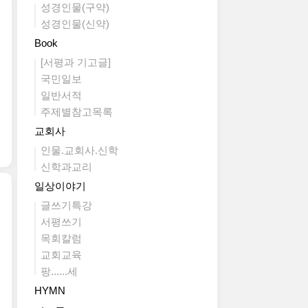
성경인물(구약)
성경인물(신약)
Book
[서평과 기고글]
국민일보
일반서적
주제별참고목록
교회사
인물.교회사.신학
신학과교리
일상이야기
글쓰기특강
서평쓰기
목회칼럼
교회교육
팡......세
HYMN