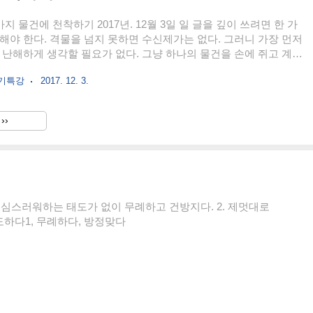
가지 물건에 천착하기 2017년. 12월 3일 일 글을 깊이 쓰려면 한 가
해야 한다. 격물을 넘지 못하면 수신제가는 없다. 그러니 가장 먼저
 난해하게 생각할 필요가 없다. 그냥 하나의 물건을 손에 쥐고 계속
그것을 글로 옮기면 될 일이다. 난 오늘부터 주워온 돌 하나를 손에
쓰기특강
2017. 12. 3.
각한다. 돌차다딱딱하다.둥글하다.한 손에 들어 온다. 찬 이유는 방
다. 돌은 스스로 체온을 조절하지 못한다. 주변의 온도를 시간차를
파충류인가? 둥글하다.해변가 돌이다. 처음 큰 돌에서 쪼개져 나올
››
 것이다. 구르고 또 굴러. 파도에 부딪히고 또 부딪히고. 그렇게
러워 진다. 오랜 시간이 필요하다. 변하지..
 조심스러워하는 태도가 없이 무례하고 건방지다. 2. 제멋대로
도하다1, 무례하다, 방정맞다