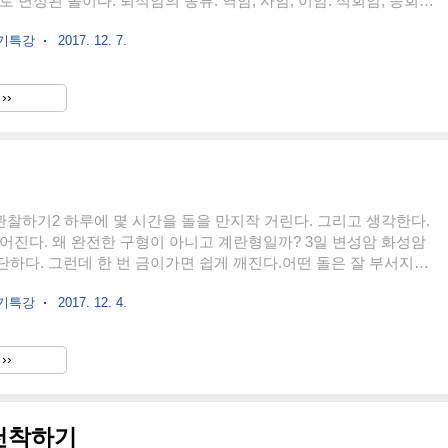
로 변성된 돌이다. 퇴적암의 종류. 역암, 사암, 이암. 석회암, 응회
자갈.모래, 사암-모래, 이암-진흙, 석회암-석회석 물질, 응회암-화산
쓰기특강
2017. 12. 7.
 그런데 이게 가능할까? 돌은 무게가 제각각이다. 현무암의 경우는
차돌은 무겁다. 대리석도 무겁다. 돌의 색이다르다. 저 돌은 무슨 돌
아니고, 변성암인듯.... 돌은 기초다. 건물을 세울 때 큰 암석이 자
››
높이 올라 간다. 그렇지 않다면 깊이 파내려간 기초를 다져야 한다.
 관찰하기2 하루에 몇 시간을 돌을 만지작 거린다. 그리고 생각한다.
어진다. 왜 완전한 구형이 아니고 계란형일까? 3일 변성암 화성암
하다. 그런데 한 번 금이가면 쉽게 깨진다.어떤 돌은 잘 부서지고,
다 단단하다. 돌 원 적외선
쓰기특강
2017. 12. 4.
››
 천착하기