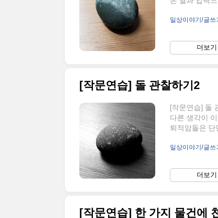
은 열과 압력으
암, 암염역암-
일상이야기/글
재, 암염-소금
정말 가볍다. 
일까? 퇴적암은 
더보기 
리하면 건물이 
[작문연습] 돌 관찰하기2
[작문연습] 돌
다른 생각이 이
퇴적암돌은 단단
어떤 돌은 쇠보
일상이야기/글
더보기 
[작문연습] 한 가지 물건에