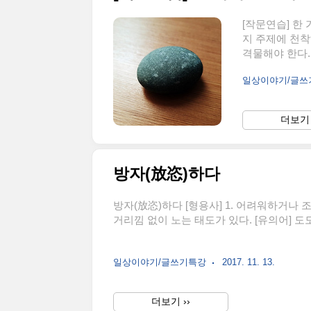
[작문연습] 한 
지 주제에 천착
격물해야 한다.
하여 살피고, 
일상이야기/글
쥐고 격물을 생
이 춥기 때문이
두고 따른다. 
더보기 
때는 날카로웠을
닳고 닳아 둥그
방자(放恣)하다
방자(放恣)하다 [형용사] 1. 어려워하거나
거리낌 없이 노는 태도가 있다. [유의어] 도
일상이야기/글쓰기특강
2017. 11. 13.
더보기 ››