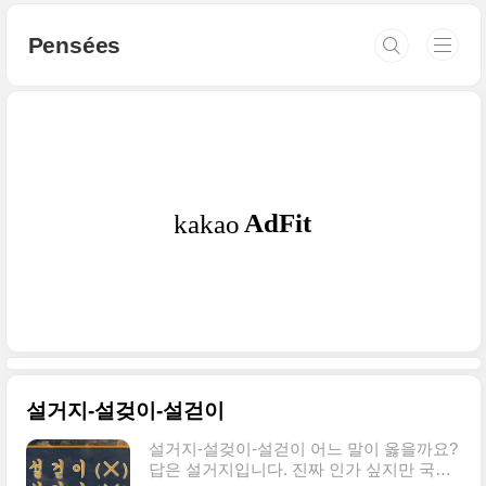
본문 바로가기
Pensées
설거지-설겆이-설걷이
설거지-설겆이-설걷이 어느 말이 옳을까요?
답은 설거지입니다. 진짜 인가 싶지만 국립