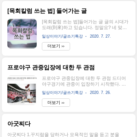
‘목회칼럼’이란 단어로 검색하면 적지 않는
속에서 서로 토론하는 방식은 자연스러운 ..
검색결과를 얻을 수 있습니다. 목회칼럼이
[목회칼럼 쓰는 법] 들어가는 글
란 제목으로 검색되는 글은 대부분 담임목
사의 설교를 요약한 것이거나, 그에 준하여
[목회칼럼 쓰는 법]들어가는 글 글의 시대가
에세이 형식으로 다듬어진 것입니다. 칼럼
도래(到來)하고 있습니다. 정말요? 네 맞습
(column)이 뭔지 부터 정의해 봅시다. 신문,
니다. 글의 시대가 맞습니다. 이미 도태한 것
잡지 따위의 특별기고. 또는 그 기고란. 주로
일상이야기/글쓰기특강
2020. 7. 27.
이 아닐까요? 그렇게 생각하시는 분들도 많
시사, 사회, 풍속 따위에 관하여 짧게 평을
습니다. 확실히 이전에 비해 글은 여러 면에
더보기 ››
한다. 칼럼이란 용어 이해만으로 정확한 뜻
서 시대적으로 맞지 않는 부분이 있습니다.
을 알기는 힘들어 보입니다. 일단 칼럼은
하지만 지금이야말로 진정한 글의 시대가
‘평’이란 말에 주목해 봅시다. 평..
왔다고 생각합니다. 글이 가지 고유한 속성
프로야구 관중입장에 대한 두 관점
을 명확하고 적합하게 이해하고 그것으로
바로 사용할 수 있는 시대가 된 것입니다. 코
프로야구 관중입장에 대한 두 관점 드디어
로나는 여러 면에서 변화를 가져왔고, 지금
야구경기에 관중이 입장하기 시작했다. 오
도 변하고 있으며, 앞으로 더욱 많은 변화를
늘 수원에서 있었던 KT와 NC의 경기였다.
일으킬 것입니다. 코로나 이전은 즉흥적인
일상이야기/글쓰기특강
2020. 7. 26.
정부의 프로야구 관중허용 발표에 맞춰
말과 영상이 독보적인 위치에 있었습니다.
KBO는 26일부터 관중 입장을 시작했다. 그
더보기 ››
물론 지금도 그 영향력이 상실된 것은 아닙
렇다고 모든 좌석에 착석이 가능한 것은 아
니다. 하지만 코로나로 인해 비대면이 반강
니다. 전체 정원의 10%로 제한했다. 이날 수
제적으로 시행되고 있고, 자의반타의반으..
원 정연이 2000명이었고, 약 1800여명의 관
아굿찌다
중이 예배를 통해 야구장을 찾았다. 일정 거
리를 두었고, 모든 관중은 마스크를 썼다. 자
아굿찌다 1.꾸지람을 당하거나 모욕적인 말을 듣고 분을
리 이동을 금했고, 취식도 불허했다. 대부분