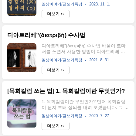
국어원은 설거지가 맞다고 말합니다. '설겆
일상이야기/글쓰기특강
2023. 11. 1.
이'로 적지 않고 '설거지'로 적는 것은 '설
겆'과 '이'로 더 이상 분석하기 어렵기 때문입
더보기 ››
니다. '설겆다'는 더 이상 '설겆어라, 설겆으
니, 설겆더니'와 같이 활용하는 일이 없습니
다. 따라서 '설겆-'이란 어간은 현재에는 없
디아트리베”(διατριβή) 수사법
어졌다고 할 수 있습니다. 《표준어》제20
항에서는 이와 같이 사어(死語)가 되어 쓰이
디아트리베”(διατριβή) 수사법 바울이 로마
지 않게 된 단어는 고어로 처리하고 현재 널
서를 쓰면서 사용한 방법이 디아트리베 수
리 사용되는 단어를 표준어로 쓰도록 규정
사법이다. 논리적인 글이란 뜻이지만 가상
하고 있습니다. '설겆-'은 표준어라고 할 수
일상이야기/글쓰기특강
2021. 8. 31.
의 대상과 대화하는 형식의 글을 말한다. 김
없으므로 '설겆-'을 염두에 두고 '설겆이'로
용규 교수는 에서 디아트리베에 대한 이렇
더보기 ››
적는 것을 인정하지 않습니다. 따라서 '설거
게 말한다. '기분풀이' 내지 '환담'이라는 뜻
지'로 적는 것이 옳고 '설겆이'는 옳지 않다고
을 가진 디아트리베는 아무리 심오한 철학
할 수 있..
적 변론이나 종교적 사상이라 할지라도 고
[목회칼럼 쓰는 법] 1. 목회칼럼이란 무엇인가?
상한 전문용어를 사용하여 일방적으로 선포
하는 것을 피한다. 그 대신 친근하고 생동하
1. 목회칼럼이란 무엇인가? 먼저 목회칼럼
는 일상용어로 바꾸어 말하며, 독자라 청중
이 뭔지 부터 정의를 내려 보겠습니다. 그 어
을 대화의 상대로 끌어 들이고, 그들과 함께
떤 책에서도, 글에서도 ‘목회칼럼은 ~이
담화를 나누는 식으로 이야기를 전개하는
일상이야기/글쓰기특강
2020. 7. 27.
다’라고 정의한 것을 읽어 보지 못했습니다.
기법이다."(17쪽에서 인용) 아마도 디아트리
이것은 목회칼럼이란 용어가 갖는 개념과
더보기 ››
베 수사법은 당시 헬라철학자들이 영향을
의의가 불투명함을 보여줍니다. 그럼에도
받은 것일 수도 있다. 하지만, 히브리즘 사고