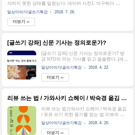
삭히지 못한 상태를 일컫는다. 네이버 사전1. 아구찌다 라
의 팬들은 미리 또는 경기 후에 식사했다. 그
는 말은,남이 잘되거나 좋은 것을 가지고 있을 때, 부럽고
런데 야구 행사에 대한 엇갈린 두 신문기사
일상이야기/글쓰기특강
2018. 7. 26.
샘이나고 욕심이 나다 라는 뜻으로서, 전라도 지방에서 유
가 있다. 비교하며 읽어보자. 다른 경기라는
행하는 말이다.
더보기 ››
것이 약간 아쉽기는 하지만 상황은 비스했
ㄷ. 그러나 관점은 극단적으로 달랐다. 서로
다른 관점에서 기사를 썼..
[글쓰기 강좌] 신문 기사는 정의로운가?
[글쓰기 강좌] 신문 기사는 정의로운가? 방
금 NTD의 라는 기사를 읽고 씁쓸했다. [세상
에는 밀가루 음식과 쌀로 만든 음식을 각기
일상이야기/글쓰기특강
2018. 4. 22.
다르게 좋아하는 사람이 있다. 어느 쪽이 우
리 몸에 더 좋을까?]라는 질문으로 시작한
더보기 ››
다. 그리고 4 가지의 비교를 한다. 어느 쪽이
영양가가 더 높은가어느 쪽이 더 위장에 좋
은가 어느 쪽이 다이어트에 도움이 되는가
리뷰 쓰는 법 / 가와사키 쇼헤이 / 박숙경 옮김 / 유유
어느 쪽이 더 안전한가? 그리고 내린 결론이
다.종합해 보면 쌀과 밀가루는 차이가 크지
리뷰 쓰는 법가와사키 쇼헤이 / 박숙경 옮김
않으며, 쌀밥과 밀가루 음식을 번갈아 먹고
/ 유유 쓰기 위한 용기를 얻는 법 리뷰의 제
기타 잡곡과 음식을 다양하게 섭취하는 것
목을 잘 정하지 않지만 이 책은 ‘쓰기 위한
이 건강에 좋다. 네 가지 비교 주제는 중요하
일상이야기/글쓰기특강
2018. 4. 20.
용기를 얻는 법’으로 정했다. 수년 전에 기시
지 않다. 가장 중요한 것은 마지막 부분이다.
미 이치로의 ‘미움받을 용기’가 전국을 강타
더보기 ››
결국 비슷하다는 것이다. 이 기사에는 중요