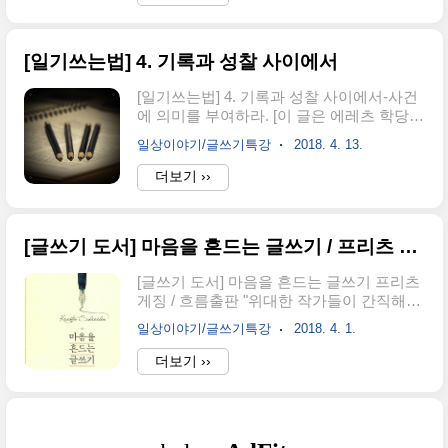
했다. 아들러 심리학을 응용하여 자신의 글
한 맹점이 하나 있다. 물론 이 기사뿐 만이
로 풀어낸 책이다. 핵심은 누군가에게 휘둘
아니라 대부분의 기사가..
리지 말고 자신에게 충실하라였다. 살다보
[일기쓰는법] 4. 기록과 성찰 사이에서
면 미움받는 것은 당연하다. 그러니 애써 피
하지 말고, 휘둘리지도 말라. 다만 자신을 사
[일기쓰는법] 4. 기록과 성찰 사이에서-사건
랑하라. 오래전 읽었던 책이라 기억이 가물
에 의미를 부여하라. [이 글은 에레츠 학당에
가물하지만 그런 느낌으로 나에게 다가왔
서 일부를 가져왔습니다.] 일기는 발전합니
다. 그 후 기시미 이치로의 책을 몇 권 더 읽
일상이야기/글쓰기특강
2018. 4. 13.
다. 일기를 쓰다보면 '발설로서의 일기'로 마
었던 기억이 난다. 이 책은 머리말에서 글을
칠 것인지 글쓰기를 위한 일기인지 구분할
더보기 ››
쓰고 싶지만 쓰지 못하는 이유를 ‘용기 없기
때가 옵니다. 대개의 사람들은 일기는 발설
때문’으로 생각한다. 아마도 글을 쓰고 악성
로서의 일기로 중단합니다. 그러나 자신의
댓글이나 비판을 받아본..
일기가 다른 사람에게 읽혀지도록 만들고
[글쓰기 도서] 마음을 흔드는 글쓰기 / 프리츠 게징
싶다면, 아니 사유의 깊이를 더하고 싶다면
해야할 일이 하나 있습니다. 그것은 '성찰'하
[글쓰기 도서] 마음을 흔드는 글쓰기 프리츠
는 것입니다. 성찰은 사건에 의미를 부여하
게징 / 흐름출판 "위대한 작가들이 간직해온
는 작업입니다. 다음의 글을 읽어 보십시오.
소설 쓰기의 비밀" 반드시 두 번째 문장을 읽
버스는 느리다. 기차는 빠르다. 매우 객관적
일상이야기/글쓰기특강
2018. 4. 1.
도록 첫 문장을 써라. 일단 목차를 보자 1장
인 서술 같지만, 상대적입니다. 버스는 느리
삶, 읽기, 글쓰기2장 스토리와 캐릭터3장 삶
더보기 ››
다는 표현은 기차나 비행기에 '비해서' '비교
이 쓰는 이야기와 할리우드의 지침4장 화자
해서' 느린 것이지 버스 자체가 느린 것이 아
의 서술 시점5장 구성과 줄거리 모델6장 공
닙니다. 사람이 걷는 보다..
간:신탁, 메아리, 함께 연기하는 자7장 언어8
장 수정과 퇴고부록 자극과 과제: 연습이 대